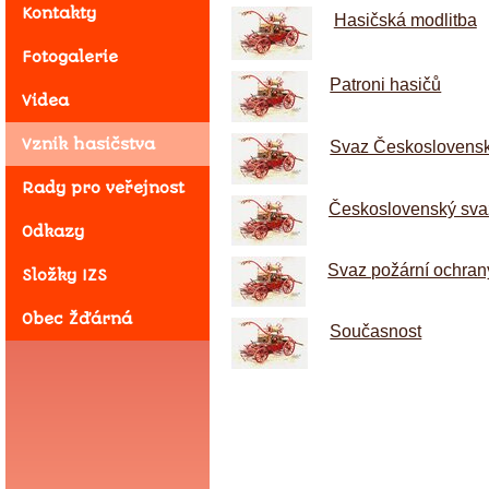
Kontakty
Hasičská modlitba
Fotogalerie
Patroni hasičů
Videa
Vznik hasičstva
Svaz Československ
Rady pro veřejnost
Československý sva
Odkazy
Svaz požární ochran
Složky IZS
Obec Žďárná
Současnost