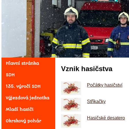
Hlavní stránka
Vznik hasičstva
SDH
Počátky hasičství
135. výročí SDH
Výjezdová jednotka
Stříkačky
Mladí hasiči
Hasičské desatero
Okrskový pohár