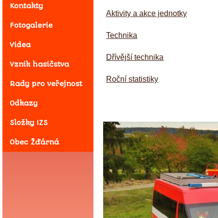
Kontakty
Aktivity a akce jednotky
Fotogalerie
Technika
Videa
Dřívější technika
Vznik hasičstva
Roční statistiky
Rady pro veřejnost
Odkazy
Složky IZS
Obec Žďárná