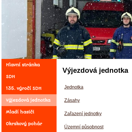
Hlavní stránka
Výjezdová jednotka
SDH
Jednotka
135. výročí SDH
Výjezdová jednotka
Zásahy
Mladí hasiči
Zařazení jednotky
Okrskový pohár
Územní působnost