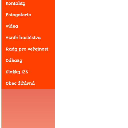
Kontakty
Fotogalerie
Videa
Vznik hasičstva
Rady pro veřejnost
Odkazy
Složky IZS
Obec Žďárná