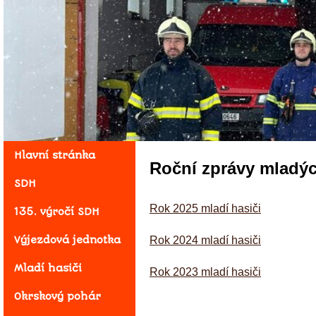
Hlavní stránka
Roční zprávy mladý
SDH
Rok 2025 mladí hasiči
135. výročí SDH
Výjezdová jednotka
Rok 2024 mladí hasiči
Mladí hasiči
Rok 2023 mladí hasiči
Okrskový pohár